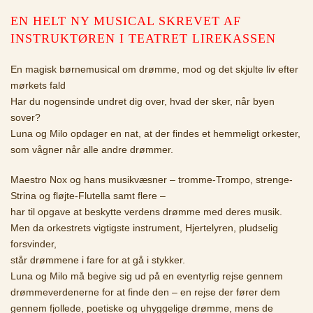
EN HELT NY MUSICAL SKREVET AF
INSTRUKTØREN I TEATRET LIREKASSEN
En magisk børnemusical om drømme, mod og det skjulte liv efter
mørkets fald
Har du nogensinde undret dig over, hvad der sker, når byen
sover?
Luna og Milo opdager en nat, at der findes et hemmeligt orkester,
som vågner når alle andre drømmer.
Maestro Nox og hans musikvæsner – tromme-Trompo, strenge-
Strina og fløjte-Flutella samt flere –
har til opgave at beskytte verdens drømme med deres musik.
Men da orkestrets vigtigste instrument, Hjertelyren, pludselig
forsvinder,
står drømmene i fare for at gå i stykker.
Luna og Milo må begive sig ud på en eventyrlig rejse gennem
drømmeverdenerne for at finde den – en rejse der fører dem
gennem fjollede, poetiske og uhyggelige drømme, mens de