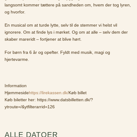
langsomt kommer tættere på sandheden om, hvem der tog lyren,
og hvorfor.
En musical om at turde lytte, selv til de stemmer vi helst vil
ignorere. Om at finde lys i mørket. Og om at alle – selv dem der
skaber mareridt – fortjener at blive hørt.
For børn fra 6 år og opefter. Fyldt med musik, magi og
hjertevarme.
Information
Hjemmeside
https://lirekassen.dk/
Køb billet
Køb biletter her: https://www.datsbilletten.dk/?
ytroute=/&ytfilterarrid=126
ALLE DATOER