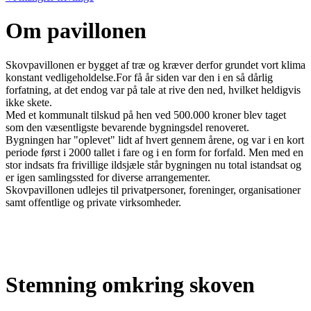
Om pavillonen
Skovpavillonen er bygget af træ og kræver derfor grundet vort klima
konstant vedligeholdelse.For få år siden var den i en så dårlig
forfatning, at det endog var på tale at rive den ned, hvilket heldigvis
ikke skete.
Med et kommunalt tilskud på hen ved 500.000 kroner blev taget
som den væsentligste bevarende bygningsdel renoveret.
Bygningen har "oplevet" lidt af hvert gennem årene, og var i en kort
periode først i 2000 tallet i fare og i en form for forfald. Men med en
stor indsats fra frivillige ildsjæle står bygningen nu total istandsat og
er igen samlingssted for diverse arrangementer.
Skovpavillonen udlejes til privatpersoner, foreninger, organisationer
samt offentlige og private virksomheder.
Stemning omkring skoven