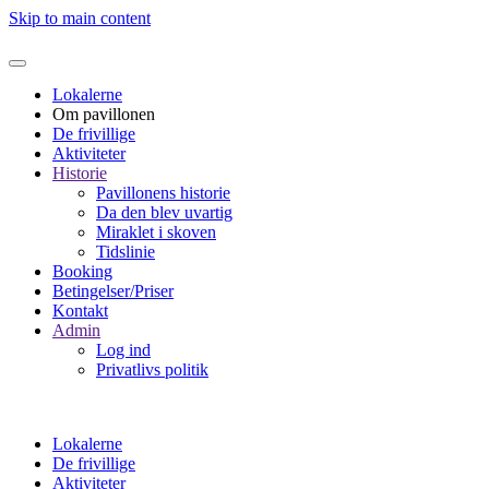
Skip to main content
Lokalerne
Om pavillonen
De frivillige
Aktiviteter
Historie
Pavillonens historie
Da den blev uvartig
Miraklet i skoven
Tidslinie
Booking
Betingelser/Priser
Kontakt
Admin
Log ind
Privatlivs politik
Lokalerne
De frivillige
Aktiviteter