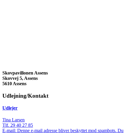
Skovpavillonen Assens
Skovvej 5, Assens
5610 Assens
Udlejning/Kontakt
Udlejer
Tina Larsen
Tlf. 29 40 27 85
E-mail:
Denne e-mail adresse bliver beskyttet mod spambots. Du