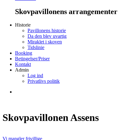
Skovpavillonens arrangementer
Historie
Pavillonens historie
Da den blev uvartig
Miraklet i skoven
Tidslinie
Booking
Betingelser/Priser
Kontakt
Admin
Log ind
Privatlivs politik
Skovpavillonen Assens
Vi mangler frivillige