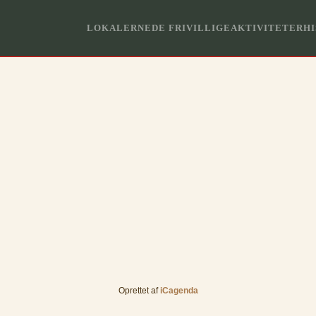
LOKALERNE
DE FRIVILLIGE
AKTIVITETER
HI
Oprettet af
iCagenda