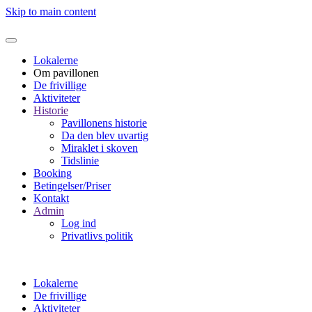
Skip to main content
Lokalerne
Om pavillonen
De frivillige
Aktiviteter
Historie
Pavillonens historie
Da den blev uvartig
Miraklet i skoven
Tidslinie
Booking
Betingelser/Priser
Kontakt
Admin
Log ind
Privatlivs politik
Lokalerne
De frivillige
Aktiviteter