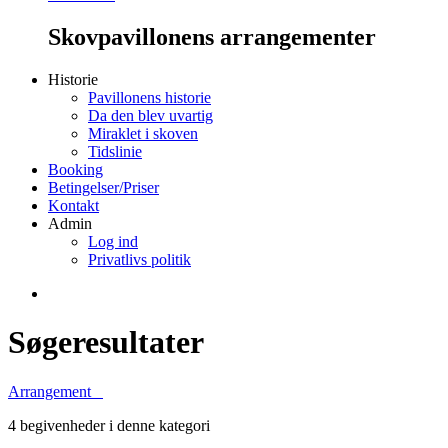
Skovpavillonens arrangementer
Historie
Pavillonens historie
Da den blev uvartig
Miraklet i skoven
Tidslinie
Booking
Betingelser/Priser
Kontakt
Admin
Log ind
Privatlivs politik
Søgeresultater
Arrangement
4 begivenheder i denne kategori